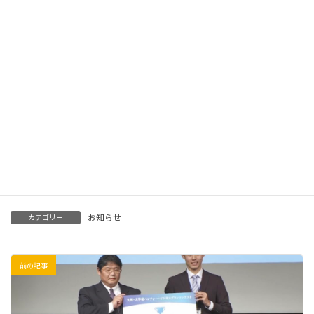
8月26日(土)、27日(日)に福岡県嘉麻市の稲築地区公民館・稲築
保健センターにて開催された「
嘉麻市デジタルまつり
」に出展さ
せていただきました(sunappの出展は、26日のみ)。sunappのブー
スでは、スコアキャストの体験と学校行事向けプログラム配信サ
ービスの紹介をさせていただきました。来場者の方々には、開発
したアプリを実際に触っていただき、sunappのサービスを知って
いただきました。特に、お子様連れの方には、学校行事向けプロ
グラム配信サービスが好評で、ぜひ導入してほしいとのお声をた
くさんいただきました。今回お世話になったデジタルまつり関係
者の皆様、ありがとうございました。
お知らせ
カテゴリー
前の記事